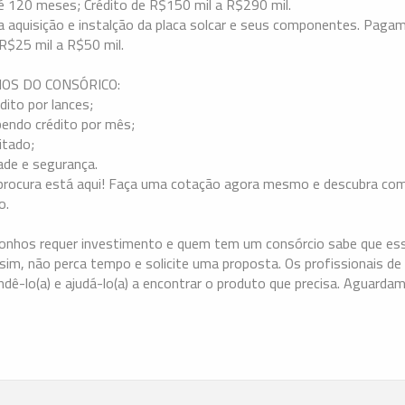
120 meses; Crédito de R$150 mil a R$290 mil.
ra aquisição e instalção da placa solcar e seus componentes. Pag
R$25 mil a R$50 mil.
IOS DO CONSÓRICO:
dito por lances;
bendo crédito por mês;
itado;
ade e segurança.
procura está aqui! Faça uma cotação agora mesmo e descubra como
o.
sonhos requer investimento e quem tem um consórcio sabe que es
im, não perca tempo e solicite uma proposta. Os profissionais de
ndê-lo(a) e ajudá-lo(a) a encontrar o produto que precisa. Aguard