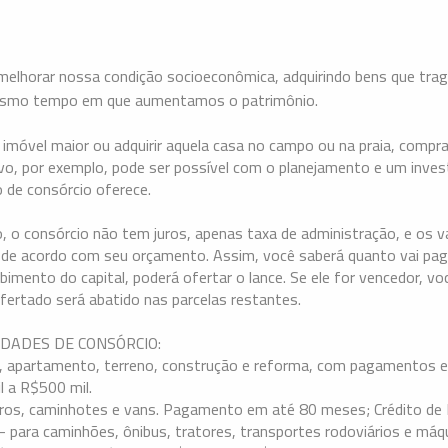
elhorar nossa condição socioeconômica, adquirindo bens que tr
mesmo tempo em que aumentamos o patrimônio.
m imóvel maior ou adquirir aquela casa no campo ou na praia, compra
o, por exemplo, pode ser possível com o planejamento e um inve
o de consórcio oferece.
o, o consórcio não tem juros, apenas taxa de administração, e os v
 de acordo com seu orçamento. Assim, você saberá quanto vai pag
ebimento do capital, poderá ofertar o lance. Se ele for vencedor, vo
fertado será abatido nas parcelas restantes.
DADES DE CONSÓRCIO:
a, apartamento, terreno, construção e reforma, com pagamentos
l a R$500 mil.
rros, caminhotes e vans. Pagamento em até 80 meses; Crédito de 
- para caminhões, ônibus, tratores, transportes rodoviários e máqu