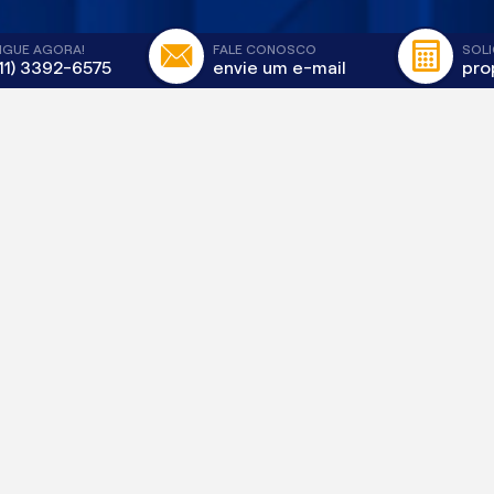
LIGUE AGORA!
FALE CONOSCO
SOLI
(11) 3392-6575
envie um e-mail
pro